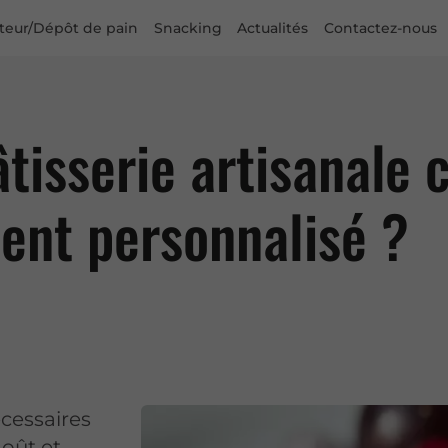
uteur/Dépôt de pain
Snacking
Actualités
Contactez-nous
isserie artisanale c
ent personnalisé ?
écessaires
goût et