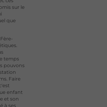
ec ces
mis sur le
i
uel que
 Fère-
tiques.
us
le temps
ous pouvons
station
ms. Faire
c'est
que enfant
e et son
é à ses