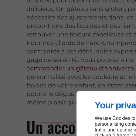
recettes pour obtenir un résultat équ
délicieux. Un gâteau sans gluten, p
nécessite des ajustements dans les
proportions des liquides et des lian
retrouver une texture moelleuse et 
Pour nos clients de Fère-Champeno
confrontés à ces défis, notre experti
gage de sérénité. Vous pouvez ainsi
commander un gâteau d'anniversai
personnalisé avec les couleurs et l
favoris de votre enfant, en étant assu
pourra le déguster sans risque et av
même plaisir que ses amis.
Your priva
Un accompagnem
We use Cookies to
personalising conte
traffic and optimizi
clicking "I Agree" 