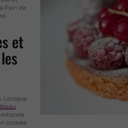
 à Pain de
re-
es et
les
e. Lorsque
gâteau
protocole
n croisée.