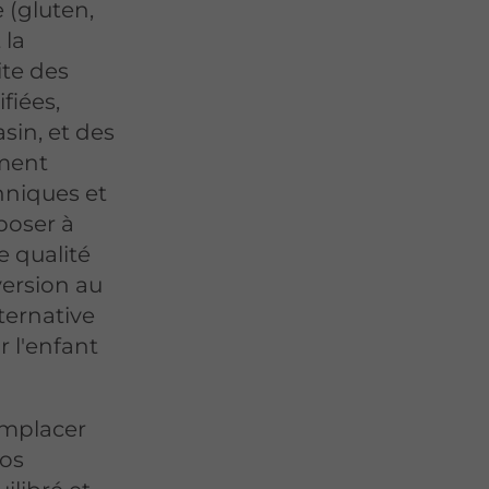
e (gluten,
 la
ite des
fiées,
sin, et des
ement
hniques et
oposer à
 qualité
ersion au
ternative
 l'enfant
emplacer
nos