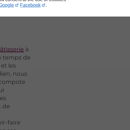
Google
Facebook
.
âtisserie
à
e temps de
et les
lien, nous
a compote
ur
nes
t de
ir-faire