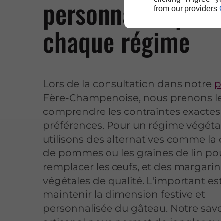
personnalisé pour
from our providers
chaque régime
Lors de la consultation dans notre
p
Fère-Champenoise, nous prenons l
comprendre les contraintes exactes 
préférences. Pour un régime végéta
utilisons des alternatives comme l
de pommes ou les graines de lin po
remplacer les œufs, et des margari
végétales de qualité. L'important es
maintenir la dimension festive et
personnalisée du gâteau. Notre savo