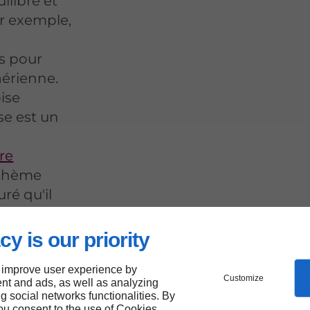
ilibré et
ar exemple,
ts pour
aérienne.
ise
se est un
re
e thème
ré qu'il
ec le
cy is our priority
ent
 improve user experience by
Customize
nt and ads, as well as analyzing
ng social networks functionalities. By
you consent to the use of Cookies