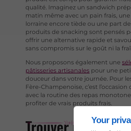
qualité. Imaginez un sandwich prép
matin même avec un pain frais, une
lorraine encore tiède ou une part de
produits de snacking sont pensés p
offrir une alternative rapide et savo
sans compromis sur le goût ni la fra
Nous proposons également une
sél
pâtisseries artisanales
pour une peti
douceur dans votre journée. Pour les
Fère-Champenoise, c’est l’occasion
avec la routine des repas monotone
profiter de vrais produits frais.
Your priva
Trouver une offre