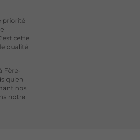
 priorité
ce
'est cette
e qualité
à Fère-
is qu’en
nant nos
ns notre