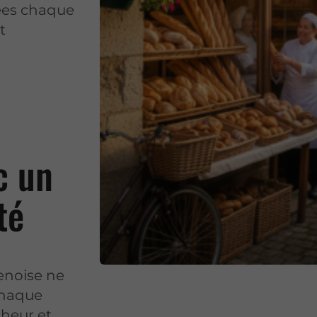
ées chaque
t
c un
té
noise ne
 chaque
cheur et