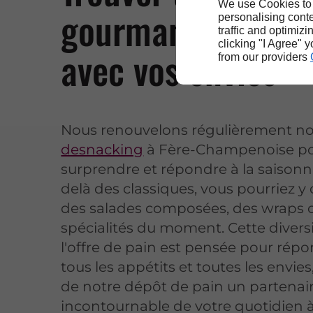
We use Cookies to
gourmande évolu
personalising conte
traffic and optimizi
clicking "I Agree" 
avec vos envies
from our providers
Nous renouvelons régulièrement n
desnacking
à Fère-Champenoise po
surprendre et répondre à la saisonna
delà des classiques, vous pourriez y
des salades composées, des wraps 
spécialités du moment. Cette divers
l'offre de pain est pensée pour rép
tous les appétits et toutes les envies
de notre dépôt de pain un partenai
incontournable de votre quotidien à