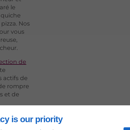
aré le
 quiche
 pizza. Nos
our vous
ureuse,
îcheur.
ection de
te
 actifs de
 de rompre
s et de
cy is our priority