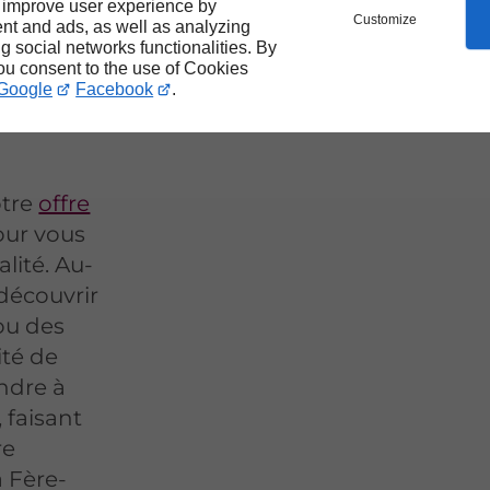
 improve user experience by
ant
Customize
nt and ads, as well as analyzing
ng social networks functionalities. By
you consent to the use of Cookies
Google
Facebook
.
otre
offre
ur vous
lité. Au-
 découvrir
ou des
ité de
ondre à
, faisant
re
 Fère-